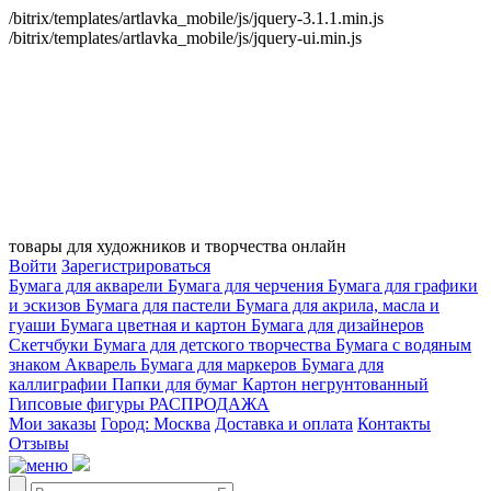
/bitrix/templates/artlavka_mobile/js/jquery-3.1.1.min.js
/bitrix/templates/artlavka_mobile/js/jquery-ui.min.js
товары для художников и творчества онлайн
Войти
Зарегистрироваться
Бумага для акварели
Бумага для черчения
Бумага для графики
и эскизов
Бумага для пастели
Бумага для акрила, масла и
гуаши
Бумага цветная и картон
Бумага для дизайнеров
Скетчбуки
Бумага для детского творчества
Бумага с водяным
знаком
Акварель
Бумага для маркеров
Бумага для
каллиграфии
Папки для бумаг
Картон негрунтованный
Гипсовые фигуры
РАСПРОДАЖА
Мои заказы
Город: Москва
Доставка и оплата
Контакты
Отзывы