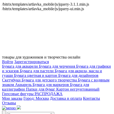
/bitrix/templates/artlavka_mobile/js/jquery-3.1.1.min.js
/bitrix/templates/artlavka_mobile/js/jquery-ui.min.js
товары для художников и творчества онлайн
Войти
Зарегистрироваться
Бумага для акварели
Бумага для черчения
Бумага для графики
и эскизов
Бумага для пастели
Бумага для акрила, масла и
гуаши
Бумага цветная и картон
Бумага для дизайнеров
Скетчбуки
Бумага для детского творчества
Бумага с водяным
знаком
Акварель
Бумага для маркеров
Бумага для
каллиграфии
Папки для бумаг
Картон негрунтованный
Гипсовые фигуры
РАСПРОДАЖА
Мои заказы
Город: Москва
Доставка и оплата
Контакты
Отзывы