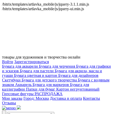
/bitrix/templates/artlavka_mobile/js/jquery-3.1.1.min.js
/bitrix/templates/artlavka_mobile/js/jquery-ui.min.js
товары для художников и творчества онлайн
Войти
Зарегистрироваться
Бумага для акварели
Бумага для черчения
Бумага для графики
и эскизов
Бумага для пастели
Бумага для акрила, масла и
гуаши
Бумага цветная и картон
Бумага для дизайнеров
Скетчбуки
Бумага для детского творчества
Бумага с водяным
знаком
Акварель
Бумага для маркеров
Бумага для
каллиграфии
Папки для бумаг
Картон негрунтованный
Гипсовые фигуры
РАСПРОДАЖА
Мои заказы
Город: Москва
Доставка и оплата
Контакты
Отзывы