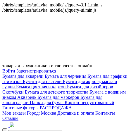
/bitrix/templates/artlavka_mobile/js/jquery-3.1.1.min.js
/bitrix/templates/artlavka_mobile/js/jquery-ui.min.js
товары для художников и творчества онлайн
Войти
Зарегистрироваться
Бумага для акварели
Бумага для черчения
Бумага для графики
и эскизов
Бумага для пастели
Бумага для акрила, масла и
гуаши
Бумага цветная и картон
Бумага для дизайнеров
Скетчбуки
Бумага для детского творчества
Бумага с водяным
знаком
Акварель
Бумага для маркеров
Бумага для
каллиграфии
Папки для бумаг
Картон негрунтованный
Гипсовые фигуры
РАСПРОДАЖА
Мои заказы
Город: Москва
Доставка и оплата
Контакты
Отзывы