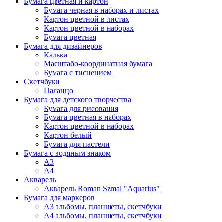
Бумага цветная и картон
Бумага черная в наборах и листах
Картон цветной в листах
Картон цветной в наборах
Бумага цветная
Бумага для дизайнеров
Калька
Масштабо-координатная бумага
Бумага с тиснением
Скетчбуки
Палаццо
Бумага для детского творчества
Бумага для рисования
Бумага цветная в наборах
Картон цветной в наборах
Картон белый
Бумага для пастели
Бумага с водяным знаком
А3
А4
Акварель
Акварель Roman Szmal "Aquarius"
Бумага для маркеров
А3 альбомы, планшеты, скетчбуки
А4 альбомы, планшеты, скетчбуки