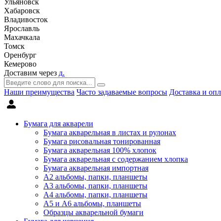
Ульяновск
Хабаровск
Владивосток
Ярославль
Махачкала
Томск
Оренбург
Кемерово
Доставим через
д.
Наши преимущества
Часто задаваемые вопросы
Доставка и опл
Бумага для акварели
Бумага акварельная в листах и рулонах
Бумага рисовальная тонированная
Бумага акварельная 100% хлопок
Бумага акварельная с содержанием хлопка
Бумага акварельная импортная
А2 альбомы, папки, планшеты
А3 альбомы, папки, планшеты
А4 альбомы, папки, планшеты
А5 и А6 альбомы, планшеты
Образцы акварельной бумаги