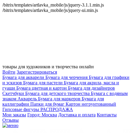
/bitrix/templates/artlavka_mobile/js/jquery-3.1.1.min.js
/bitrix/templates/artlavka_mobile/js/jquery-ui.min.js
товары для художников и творчества онлайн
Войти
Зарегистрироваться
Бумага для акварели
Бумага для черчения
Бумага для графики
и эскизов
Бумага для пастели
Бумага для акрила, масла и
гуаши
Бумага цветная и картон
Бумага для дизайнеров
Скетчбуки
Бумага для детского творчества
Бумага с водяным
знаком
Акварель
Бумага для маркеров
Бумага для
каллиграфии
Папки для бумаг
Картон негрунтованный
Гипсовые фигуры
РАСПРОДАЖА
Мои заказы
Город: Москва
Доставка и оплата
Контакты
Отзывы