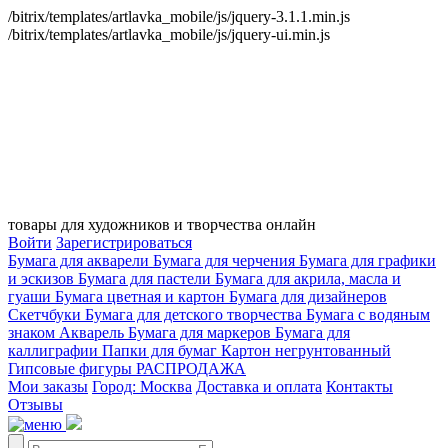
/bitrix/templates/artlavka_mobile/js/jquery-3.1.1.min.js
/bitrix/templates/artlavka_mobile/js/jquery-ui.min.js
товары для художников и творчества онлайн
Войти
Зарегистрироваться
Бумага для акварели
Бумага для черчения
Бумага для графики
и эскизов
Бумага для пастели
Бумага для акрила, масла и
гуаши
Бумага цветная и картон
Бумага для дизайнеров
Скетчбуки
Бумага для детского творчества
Бумага с водяным
знаком
Акварель
Бумага для маркеров
Бумага для
каллиграфии
Папки для бумаг
Картон негрунтованный
Гипсовые фигуры
РАСПРОДАЖА
Мои заказы
Город: Москва
Доставка и оплата
Контакты
Отзывы