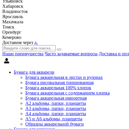
Ульяновск
Хабаровск
Владивосток
Ярославль
Махачкала
Томск
Оренбург
Кемерово
Доставим через
д.
Наши преимущества
Часто задаваемые вопросы
Доставка и опл
Бумага для акварели
Бумага акварельная в листах и рулонах
Бумага рисовальная тонированная
Бумага акварельная 100% хлопок
Бумага акварельная с содержанием хлопка
Бумага акварельная импортная
А2 альбомы, папки, планшеты
А3 альбомы, папки, планшеты
А4 альбомы, папки, планшеты
А5 и А6 альбомы, планшеты
Образцы акварельной бумаги