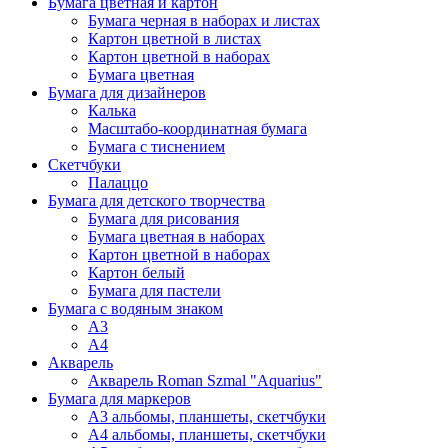
Бумага цветная и картон
Бумага черная в наборах и листах
Картон цветной в листах
Картон цветной в наборах
Бумага цветная
Бумага для дизайнеров
Калька
Масштабо-координатная бумага
Бумага с тиснением
Скетчбуки
Палаццо
Бумага для детского творчества
Бумага для рисования
Бумага цветная в наборах
Картон цветной в наборах
Картон белый
Бумага для пастели
Бумага с водяным знаком
А3
А4
Акварель
Акварель Roman Szmal "Aquarius"
Бумага для маркеров
А3 альбомы, планшеты, скетчбуки
А4 альбомы, планшеты, скетчбуки