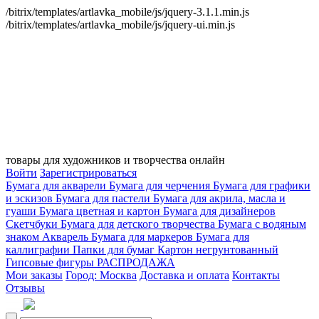
/bitrix/templates/artlavka_mobile/js/jquery-3.1.1.min.js
/bitrix/templates/artlavka_mobile/js/jquery-ui.min.js
товары для художников и творчества онлайн
Войти
Зарегистрироваться
Бумага для акварели
Бумага для черчения
Бумага для графики
и эскизов
Бумага для пастели
Бумага для акрила, масла и
гуаши
Бумага цветная и картон
Бумага для дизайнеров
Скетчбуки
Бумага для детского творчества
Бумага с водяным
знаком
Акварель
Бумага для маркеров
Бумага для
каллиграфии
Папки для бумаг
Картон негрунтованный
Гипсовые фигуры
РАСПРОДАЖА
Мои заказы
Город: Москва
Доставка и оплата
Контакты
Отзывы