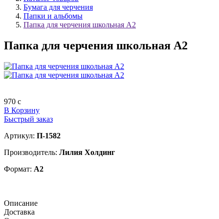
Бумага для черчения
Папки и альбомы
Папка для черчения школьная А2
Папка для черчения школьная А2
970
c
В Корзину
Быстрый заказ
Артикул:
П-1582
Производитель:
Лилия Холдинг
Формат:
А2
Описание
Доставка