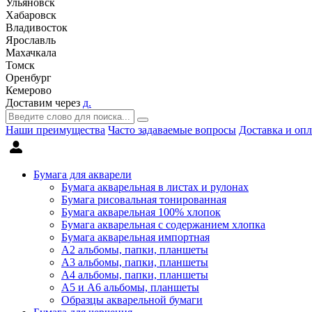
Ульяновск
Хабаровск
Владивосток
Ярославль
Махачкала
Томск
Оренбург
Кемерово
Доставим через
д.
Наши преимущества
Часто задаваемые вопросы
Доставка и опл
Бумага для акварели
Бумага акварельная в листах и рулонах
Бумага рисовальная тонированная
Бумага акварельная 100% хлопок
Бумага акварельная с содержанием хлопка
Бумага акварельная импортная
А2 альбомы, папки, планшеты
А3 альбомы, папки, планшеты
А4 альбомы, папки, планшеты
А5 и А6 альбомы, планшеты
Образцы акварельной бумаги