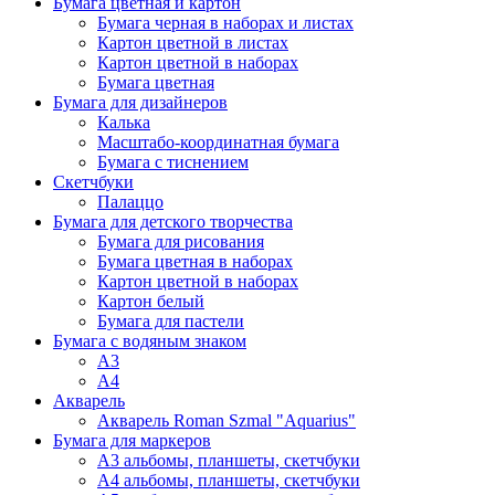
Бумага цветная и картон
Бумага черная в наборах и листах
Картон цветной в листах
Картон цветной в наборах
Бумага цветная
Бумага для дизайнеров
Калька
Масштабо-координатная бумага
Бумага с тиснением
Скетчбуки
Палаццо
Бумага для детского творчества
Бумага для рисования
Бумага цветная в наборах
Картон цветной в наборах
Картон белый
Бумага для пастели
Бумага с водяным знаком
А3
А4
Акварель
Акварель Roman Szmal "Aquarius"
Бумага для маркеров
А3 альбомы, планшеты, скетчбуки
А4 альбомы, планшеты, скетчбуки