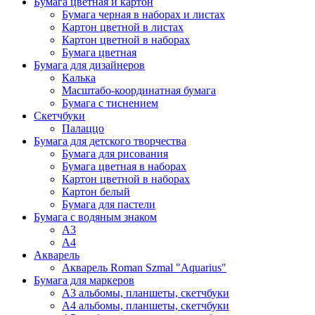
Бумага цветная и картон
Бумага черная в наборах и листах
Картон цветной в листах
Картон цветной в наборах
Бумага цветная
Бумага для дизайнеров
Калька
Масштабо-координатная бумага
Бумага с тиснением
Скетчбуки
Палаццо
Бумага для детского творчества
Бумага для рисования
Бумага цветная в наборах
Картон цветной в наборах
Картон белый
Бумага для пастели
Бумага с водяным знаком
А3
А4
Акварель
Акварель Roman Szmal "Aquarius"
Бумага для маркеров
А3 альбомы, планшеты, скетчбуки
А4 альбомы, планшеты, скетчбуки