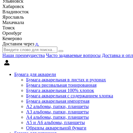
Ульяновск
Хабаровск
Владивосток
Ярославль
Махачкала
Томск
Оренбург
Кемерово
Доставим через
д.
Наши преимущества
Часто задаваемые вопросы
Доставка и опл
Бумага для акварели
Бумага акварельная в листах и рулонах
Бумага рисовальная тонированная
Бумага акварельная 100% хлопок
Бумага акварельная с содержанием хлопка
Бумага акварельная импортная
А2 альбомы, папки, планшеты
А3 альбомы, папки, планшеты
А4 альбомы, папки, планшеты
А5 и А6 альбомы, планшеты
Образцы акварельной бумаги