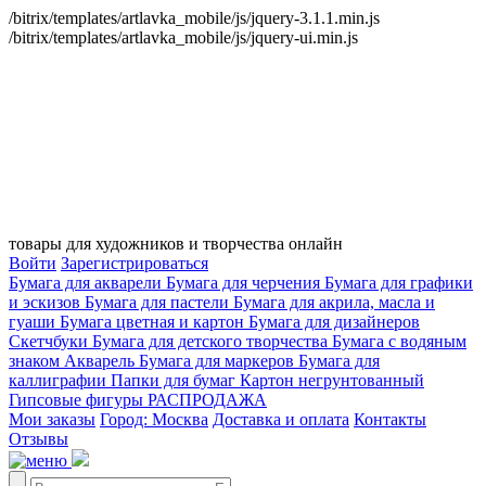
/bitrix/templates/artlavka_mobile/js/jquery-3.1.1.min.js
/bitrix/templates/artlavka_mobile/js/jquery-ui.min.js
товары для художников и творчества онлайн
Войти
Зарегистрироваться
Бумага для акварели
Бумага для черчения
Бумага для графики
и эскизов
Бумага для пастели
Бумага для акрила, масла и
гуаши
Бумага цветная и картон
Бумага для дизайнеров
Скетчбуки
Бумага для детского творчества
Бумага с водяным
знаком
Акварель
Бумага для маркеров
Бумага для
каллиграфии
Папки для бумаг
Картон негрунтованный
Гипсовые фигуры
РАСПРОДАЖА
Мои заказы
Город: Москва
Доставка и оплата
Контакты
Отзывы