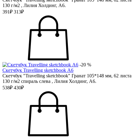
130 г/м2 , Лилия Холдинг, А6.
391₽
313₽
-20 %
Скетчбук Travelling sketchbook А6
Скетчбук "Travelling sketchbook" Гранат 105*148 мм, 62 листа
130 г/м2 спираль слева , Лилия Холдинг, А6.
538₽
430₽