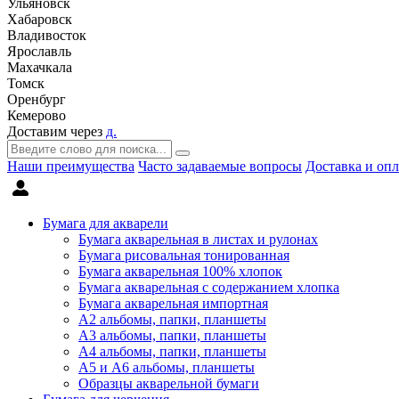
Ульяновск
Хабаровск
Владивосток
Ярославль
Махачкала
Томск
Оренбург
Кемерово
Доставим через
д.
Наши преимущества
Часто задаваемые вопросы
Доставка и опл
Бумага для акварели
Бумага акварельная в листах и рулонах
Бумага рисовальная тонированная
Бумага акварельная 100% хлопок
Бумага акварельная с содержанием хлопка
Бумага акварельная импортная
А2 альбомы, папки, планшеты
А3 альбомы, папки, планшеты
А4 альбомы, папки, планшеты
А5 и А6 альбомы, планшеты
Образцы акварельной бумаги