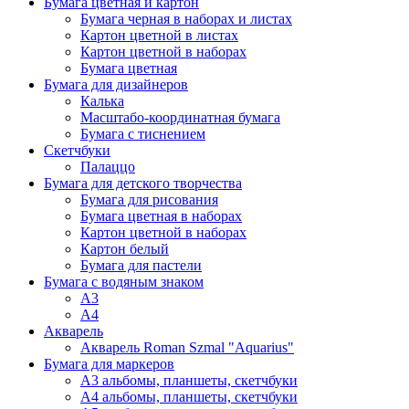
Бумага цветная и картон
Бумага черная в наборах и листах
Картон цветной в листах
Картон цветной в наборах
Бумага цветная
Бумага для дизайнеров
Калька
Масштабо-координатная бумага
Бумага с тиснением
Скетчбуки
Палаццо
Бумага для детского творчества
Бумага для рисования
Бумага цветная в наборах
Картон цветной в наборах
Картон белый
Бумага для пастели
Бумага с водяным знаком
А3
А4
Акварель
Акварель Roman Szmal "Aquarius"
Бумага для маркеров
А3 альбомы, планшеты, скетчбуки
А4 альбомы, планшеты, скетчбуки