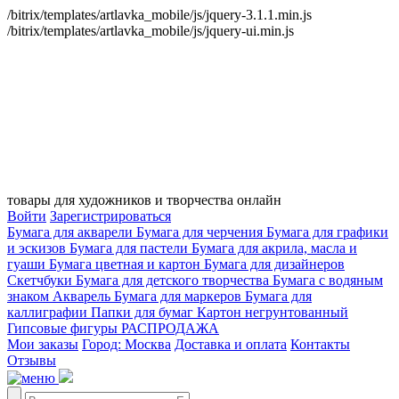
/bitrix/templates/artlavka_mobile/js/jquery-3.1.1.min.js
/bitrix/templates/artlavka_mobile/js/jquery-ui.min.js
товары для художников и творчества онлайн
Войти
Зарегистрироваться
Бумага для акварели
Бумага для черчения
Бумага для графики
и эскизов
Бумага для пастели
Бумага для акрила, масла и
гуаши
Бумага цветная и картон
Бумага для дизайнеров
Скетчбуки
Бумага для детского творчества
Бумага с водяным
знаком
Акварель
Бумага для маркеров
Бумага для
каллиграфии
Папки для бумаг
Картон негрунтованный
Гипсовые фигуры
РАСПРОДАЖА
Мои заказы
Город: Москва
Доставка и оплата
Контакты
Отзывы