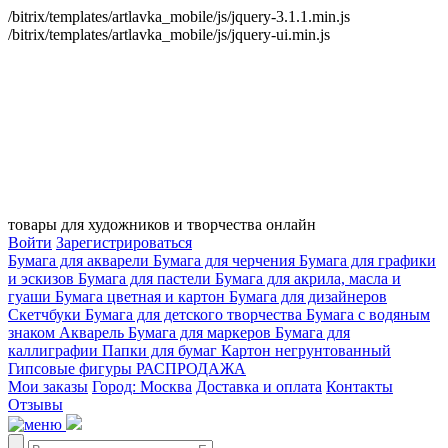
/bitrix/templates/artlavka_mobile/js/jquery-3.1.1.min.js
/bitrix/templates/artlavka_mobile/js/jquery-ui.min.js
товары для художников и творчества онлайн
Войти
Зарегистрироваться
Бумага для акварели
Бумага для черчения
Бумага для графики
и эскизов
Бумага для пастели
Бумага для акрила, масла и
гуаши
Бумага цветная и картон
Бумага для дизайнеров
Скетчбуки
Бумага для детского творчества
Бумага с водяным
знаком
Акварель
Бумага для маркеров
Бумага для
каллиграфии
Папки для бумаг
Картон негрунтованный
Гипсовые фигуры
РАСПРОДАЖА
Мои заказы
Город: Москва
Доставка и оплата
Контакты
Отзывы