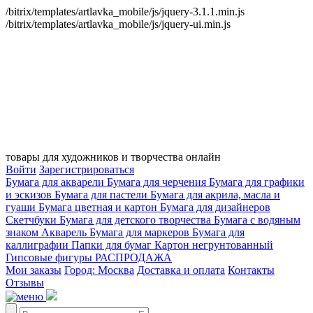
/bitrix/templates/artlavka_mobile/js/jquery-3.1.1.min.js
/bitrix/templates/artlavka_mobile/js/jquery-ui.min.js
товары для художников и творчества онлайн
Войти
Зарегистрироваться
Бумага для акварели
Бумага для черчения
Бумага для графики
и эскизов
Бумага для пастели
Бумага для акрила, масла и
гуаши
Бумага цветная и картон
Бумага для дизайнеров
Скетчбуки
Бумага для детского творчества
Бумага с водяным
знаком
Акварель
Бумага для маркеров
Бумага для
каллиграфии
Папки для бумаг
Картон негрунтованный
Гипсовые фигуры
РАСПРОДАЖА
Мои заказы
Город: Москва
Доставка и оплата
Контакты
Отзывы