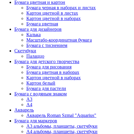
Бумага цветная и картон
Бумага черная в наборах и листах
Картон цветной в листах
Картон цветной в наборах
Бумага цветная
Бумага для дизайнеров
Калька
Масштабо-координатная бумага
Бумага с тиснением
Скетчбуки
Палаццо
Бумага для детского творчества
Бумага для рисования
Бумага цветная в наборах
Картон цветной в наборах
Картон белый
Бумага для пастели
Бумага с водяным знаком
А3
А4
Акварель
Акварель Roman Szmal "Aquarius"
Бумага для маркеров
А3 альбомы, планшеты, скетчбуки
А4 альбомы, планшеты, скетчбуки