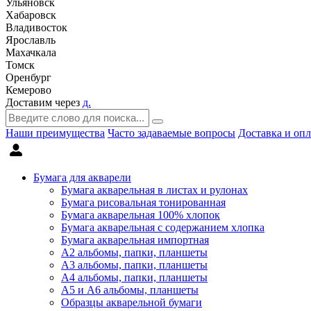
Ульяновск
Хабаровск
Владивосток
Ярославль
Махачкала
Томск
Оренбург
Кемерово
Доставим через
д.
Наши преимущества
Часто задаваемые вопросы
Доставка и опл
Бумага для акварели
Бумага акварельная в листах и рулонах
Бумага рисовальная тонированная
Бумага акварельная 100% хлопок
Бумага акварельная с содержанием хлопка
Бумага акварельная импортная
А2 альбомы, папки, планшеты
А3 альбомы, папки, планшеты
А4 альбомы, папки, планшеты
А5 и А6 альбомы, планшеты
Образцы акварельной бумаги