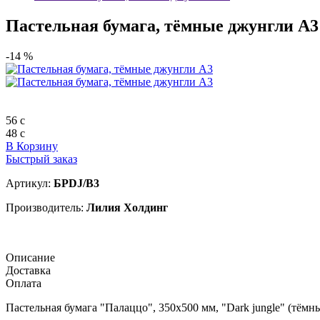
Пастельная бумага, тёмные джунгли А3
-14 %
56
c
48
c
В Корзину
Быстрый заказ
Артикул:
БPDJ/B3
Производитель:
Лилия Холдинг
Описание
Доставка
Оплата
Пастельная бумага "Палаццо", 350х500 мм, "Dark jungle" (тёмн