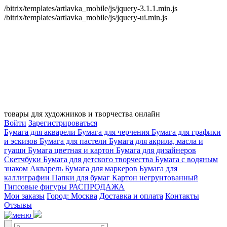
/bitrix/templates/artlavka_mobile/js/jquery-3.1.1.min.js
/bitrix/templates/artlavka_mobile/js/jquery-ui.min.js
товары для художников и творчества онлайн
Войти
Зарегистрироваться
Бумага для акварели
Бумага для черчения
Бумага для графики
и эскизов
Бумага для пастели
Бумага для акрила, масла и
гуаши
Бумага цветная и картон
Бумага для дизайнеров
Скетчбуки
Бумага для детского творчества
Бумага с водяным
знаком
Акварель
Бумага для маркеров
Бумага для
каллиграфии
Папки для бумаг
Картон негрунтованный
Гипсовые фигуры
РАСПРОДАЖА
Мои заказы
Город: Москва
Доставка и оплата
Контакты
Отзывы