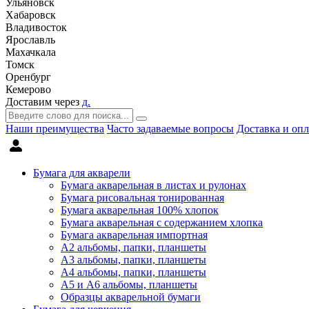
Ульяновск
Хабаровск
Владивосток
Ярославль
Махачкала
Томск
Оренбург
Кемерово
Доставим через
д.
Наши преимущества
Часто задаваемые вопросы
Доставка и опл
Бумага для акварели
Бумага акварельная в листах и рулонах
Бумага рисовальная тонированная
Бумага акварельная 100% хлопок
Бумага акварельная с содержанием хлопка
Бумага акварельная импортная
А2 альбомы, папки, планшеты
А3 альбомы, папки, планшеты
А4 альбомы, папки, планшеты
А5 и А6 альбомы, планшеты
Образцы акварельной бумаги