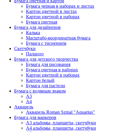
Бумага цветная и картон
Бумага черная в наборах и листах
Картон цветной в листах
Картон цветной в наборах
Бумага цветная
Бумага для дизайнеров
Калька
Масштабо-координатная бумага
Бумага с тиснением
Скетчбуки
Палаццо
Бумага для детского творчества
Бумага для рисования
Бумага цветная в наборах
Картон цветной в наборах
Картон белый
Бумага для пастели
Бумага с водяным знаком
А3
А4
Акварель
Акварель Roman Szmal "Aquarius"
Бумага для маркеров
А3 альбомы, планшеты, скетчбуки
А4 альбомы, планшеты, скетчбуки