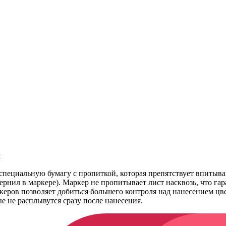
л
пециальную бумагу с пропиткой, которая препятствует впитыва
рнил в маркере). Маркер не пропитывает лист насквозь, что гара
керов позволяет добиться большего контроля над нанесением цв
е не расплывутся сразу после нанесения.