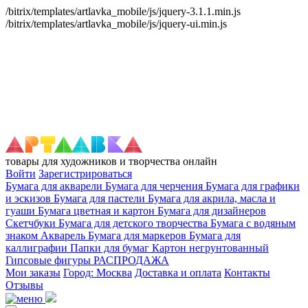
/bitrix/templates/artlavka_mobile/js/jquery-3.1.1.min.js
/bitrix/templates/artlavka_mobile/js/jquery-ui.min.js
товары для художников и творчества онлайн
Войти
Зарегистрироваться
Бумага для акварели
Бумага для черчения
Бумага для графики
и эскизов
Бумага для пастели
Бумага для акрила, масла и
гуаши
Бумага цветная и картон
Бумага для дизайнеров
Скетчбуки
Бумага для детского творчества
Бумага с водяным
знаком
Акварель
Бумага для маркеров
Бумага для
каллиграфии
Папки для бумаг
Картон негрунтованный
Гипсовые фигуры
РАСПРОДАЖА
Мои заказы
Город: Москва
Доставка и оплата
Контакты
Отзывы