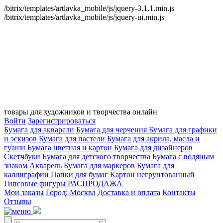
/bitrix/templates/artlavka_mobile/js/jquery-3.1.1.min.js
/bitrix/templates/artlavka_mobile/js/jquery-ui.min.js
товары для художников и творчества онлайн
Войти
Зарегистрироваться
Бумага для акварели
Бумага для черчения
Бумага для графики
и эскизов
Бумага для пастели
Бумага для акрила, масла и
гуаши
Бумага цветная и картон
Бумага для дизайнеров
Скетчбуки
Бумага для детского творчества
Бумага с водяным
знаком
Акварель
Бумага для маркеров
Бумага для
каллиграфии
Папки для бумаг
Картон негрунтованный
Гипсовые фигуры
РАСПРОДАЖА
Мои заказы
Город: Москва
Доставка и оплата
Контакты
Отзывы