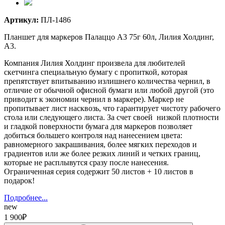
Артикул:
ПЛ-1486
Планшет для маркеров Палаццо А3 75г 60л, Лилия Холдинг,
А3.
Компания Лилия Холдинг произвела для любителей
скетчинга специальную бумагу с пропиткой, которая
препятствует впитыванию излишнего количества чернил, в
отличие от обычной офисной бумаги или любой другой (это
приводит к экономии чернил в маркере). Маркер не
пропитывает лист насквозь, что гарантирует чистоту рабочего
стола или следующего листа. За счет своей низкой плотности
и гладкой поверхности бумага для маркеров позволяет
добиться большего контроля над нанесением цвета:
равномерного закрашивания, более мягких переходов и
градиентов или же более резких линий и четких границ,
которые не расплывутся сразу после нанесения.
Ограниченная серия содержит 50 листов + 10 листов в
подарок!
Подробнее...
new
1 900₽