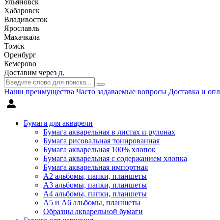
Ульяновск
Хабаровск
Владивосток
Ярославль
Махачкала
Томск
Оренбург
Кемерово
Доставим через
д.
Наши преимущества
Часто задаваемые вопросы
Доставка и опл
Бумага для акварели
Бумага акварельная в листах и рулонах
Бумага рисовальная тонированная
Бумага акварельная 100% хлопок
Бумага акварельная с содержанием хлопка
Бумага акварельная импортная
А2 альбомы, папки, планшеты
А3 альбомы, папки, планшеты
А4 альбомы, папки, планшеты
А5 и А6 альбомы, планшеты
Образцы акварельной бумаги