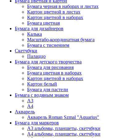
Бумага цветная и картон
Бумага черная в наборах и листах
Картон цветной в листах
Картон цветной в наборах
Бумага цветная
Бумага для дизайнеров
Калька
Масштабо-координатная бумага
Бумага с тиснением
Скетчбуки
Палаццо
Бумага для детского творчества
Бумага для рисования
Бумага цветная в наборах
Картон цветной в наборах
Картон белый
Бумага для пастели
Бумага с водяным знаком
А3
А4
Акварель
Акварель Roman Szmal "Aquarius"
Бумага для маркеров
А3 альбомы, планшеты, скетчбуки
А4 альбомы, планшеты, скетчбуки