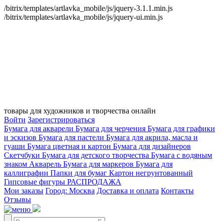
/bitrix/templates/artlavka_mobile/js/jquery-3.1.1.min.js
/bitrix/templates/artlavka_mobile/js/jquery-ui.min.js
товары для художников и творчества онлайн
Войти
Зарегистрироваться
Бумага для акварели
Бумага для черчения
Бумага для графики
и эскизов
Бумага для пастели
Бумага для акрила, масла и
гуаши
Бумага цветная и картон
Бумага для дизайнеров
Скетчбуки
Бумага для детского творчества
Бумага с водяным
знаком
Акварель
Бумага для маркеров
Бумага для
каллиграфии
Папки для бумаг
Картон негрунтованный
Гипсовые фигуры
РАСПРОДАЖА
Мои заказы
Город: Москва
Доставка и оплата
Контакты
Отзывы