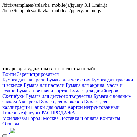
/bitrix/templates/artlavka_mobile/js/jquery-3.1.1.min.js
/bitrix/templates/artlavka_mobile/js/jquery-ui.min.js
товары для художников и творчества онлайн
Войти
Зарегистрироваться
Бумага для акварели
Бумага для черчения
Бумага для графики
и эскизов
Бумага для пастели
Бумага для акрила, масла и
гуаши
Бумага цветная и картон
Бумага для дизайнеров
Скетчбуки
Бумага для детского творчества
Бумага с водяным
знаком
Акварель
Бумага для маркеров
Бумага для
каллиграфии
Папки для бумаг
Картон негрунтованный
Гипсовые фигуры
РАСПРОДАЖА
Мои заказы
Город: Москва
Доставка и оплата
Контакты
Отзывы