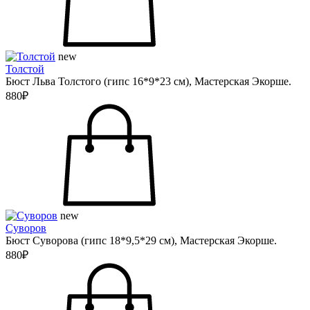
new
Толстой
Бюст Льва Толстого (гипс 16*9*23 см), Мастерская Экорше.
880₽
new
Суворов
Бюст Суворова (гипс 18*9,5*29 см), Мастерская Экорше.
880₽