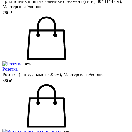
Трилистник в пятиугольнике орнамент (гипс, 30*31*4 см),
Мастерская Экорше.
780₽
new
Розетка
Розетка (гипс, диаметр 25см), Мастерская Экорше.
380₽
new