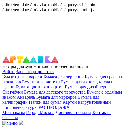
/bitrix/templates/artlavka_mobile/js/jquery-3.1.1.min.js
/bitrix/templates/artlavka_mobile/js/jquery-ui.min.js
товары для художников и творчества онлайн
Войти
Зарегистрироваться
Бумага для акварели
Бумага для черчения
Бумага для графики
и эскизов
Бумага для пастели
Бумага для акрила, масла и
гуаши
Бумага цветная и картон
Бумага для дизайнеров
Скетчбуки
Бумага для детского творчества
Бумага с водяным
знаком
Акварель
Бумага для маркеров
Бумага для
каллиграфии
Папки для бумаг
Картон негрунтованный
Гипсовые фигуры
РАСПРОДАЖА
Мои заказы
Город: Москва
Доставка и оплата
Контакты
Отзывы