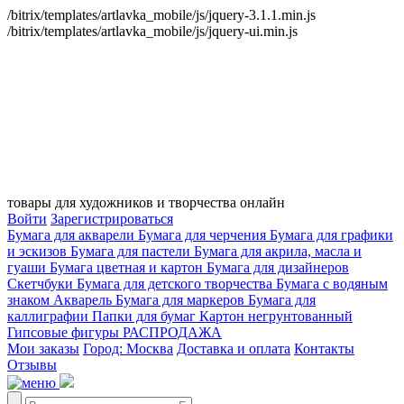
/bitrix/templates/artlavka_mobile/js/jquery-3.1.1.min.js
/bitrix/templates/artlavka_mobile/js/jquery-ui.min.js
товары для художников и творчества онлайн
Войти
Зарегистрироваться
Бумага для акварели
Бумага для черчения
Бумага для графики
и эскизов
Бумага для пастели
Бумага для акрила, масла и
гуаши
Бумага цветная и картон
Бумага для дизайнеров
Скетчбуки
Бумага для детского творчества
Бумага с водяным
знаком
Акварель
Бумага для маркеров
Бумага для
каллиграфии
Папки для бумаг
Картон негрунтованный
Гипсовые фигуры
РАСПРОДАЖА
Мои заказы
Город: Москва
Доставка и оплата
Контакты
Отзывы