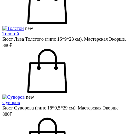
new
Толстой
Бюст Льва Толстого (гипс 16*9*23 см), Мастерская Экорше.
880₽
new
Суворов
Бюст Суворова (гипс 18*9,5*29 см), Мастерская Экорше.
880₽