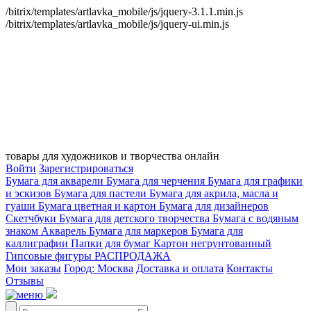
/bitrix/templates/artlavka_mobile/js/jquery-3.1.1.min.js
/bitrix/templates/artlavka_mobile/js/jquery-ui.min.js
товары для художников и творчества онлайн
Войти
Зарегистрироваться
Бумага для акварели
Бумага для черчения
Бумага для графики
и эскизов
Бумага для пастели
Бумага для акрила, масла и
гуаши
Бумага цветная и картон
Бумага для дизайнеров
Скетчбуки
Бумага для детского творчества
Бумага с водяным
знаком
Акварель
Бумага для маркеров
Бумага для
каллиграфии
Папки для бумаг
Картон негрунтованный
Гипсовые фигуры
РАСПРОДАЖА
Мои заказы
Город: Москва
Доставка и оплата
Контакты
Отзывы