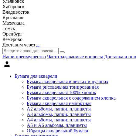
Ульяновск
Хабаровск
Владивосток
Ярославль
Махачкала
Томск
Оренбург
Кемерово
Доставим через
д.
Наши преимущества
Часто задаваемые вопросы
Доставка и опл
Бумага для акварели
Бумага акварельная в листах и рулонах
Бумага рисовальная тонированная
Бумага акварельная 100% хлопок
Бумага акварельная с содержанием хлопка
Бумага акварельная импортная
А2 альбомы, папки, планшеты
А3 альбомы, папки, планшеты
А4 альбомы, папки, планшеты
А5 и А6 альбомы, планшеты
Образцы акварельной бумаги