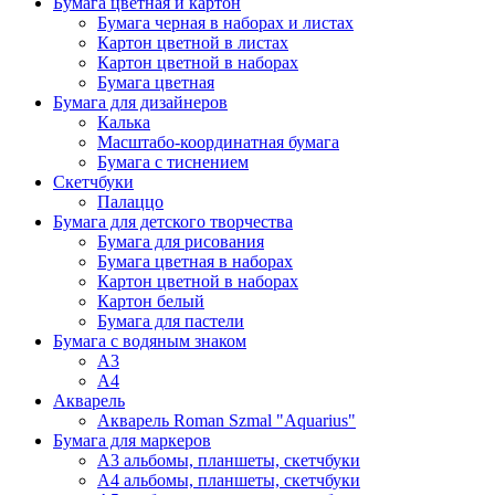
Бумага цветная и картон
Бумага черная в наборах и листах
Картон цветной в листах
Картон цветной в наборах
Бумага цветная
Бумага для дизайнеров
Калька
Масштабо-координатная бумага
Бумага с тиснением
Скетчбуки
Палаццо
Бумага для детского творчества
Бумага для рисования
Бумага цветная в наборах
Картон цветной в наборах
Картон белый
Бумага для пастели
Бумага с водяным знаком
А3
А4
Акварель
Акварель Roman Szmal "Aquarius"
Бумага для маркеров
А3 альбомы, планшеты, скетчбуки
А4 альбомы, планшеты, скетчбуки