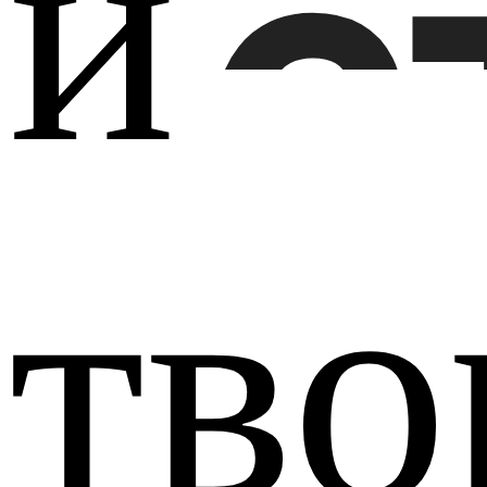
и
С
тво