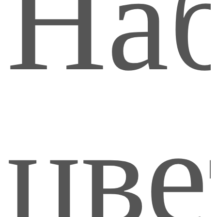
На
цве