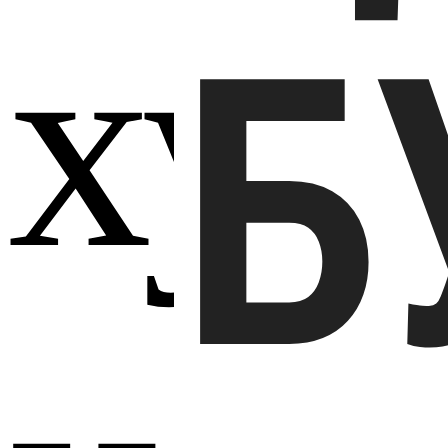
худ
Б