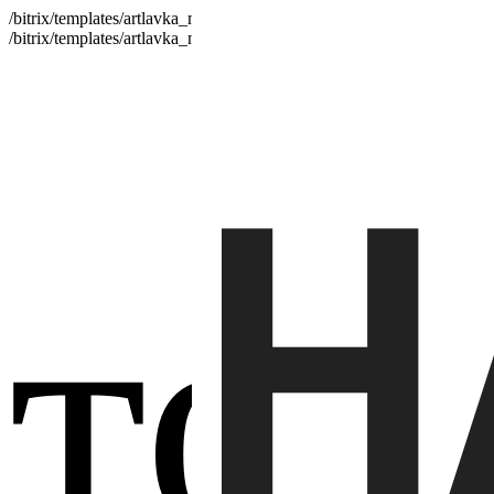
/bitrix/templates/artlavka_mobile/js/jquery-3.1.1.min.js
/bitrix/templates/artlavka_mobile/js/jquery-ui.min.js
Н
тов