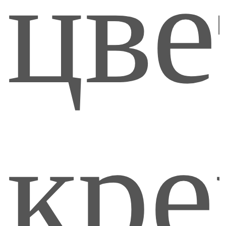
цве
195
кре