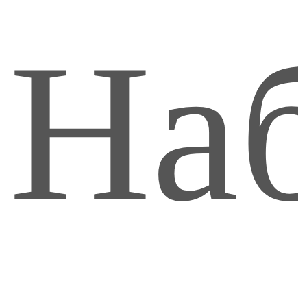
пе
На
"Кр