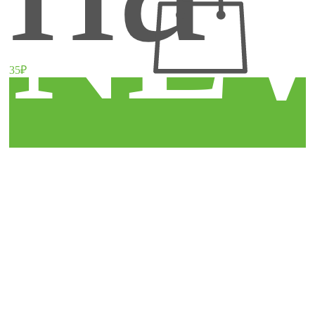
NE
35₽
пр