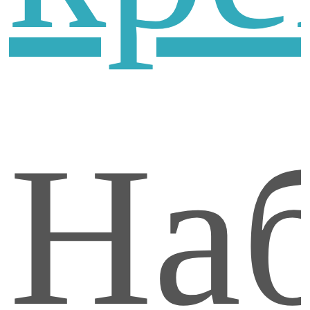
цве
На