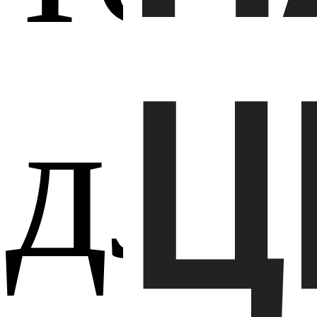
Ц
для