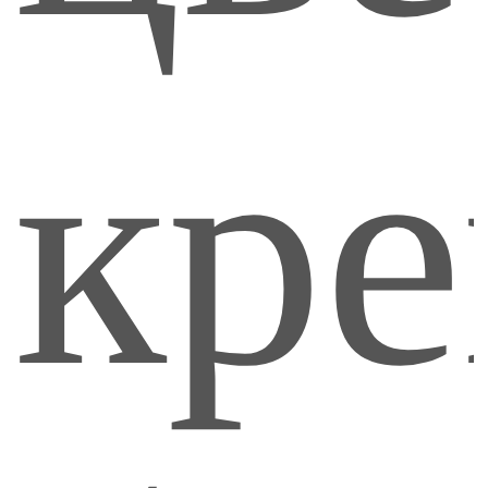
рул
кре
Ли