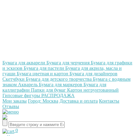
А
Бумага для акварели
Бумага для черчения
Бумага для графики
и эскизов
Бумага для пастели
Бумага для акрила, масла и
гуаши
Бумага цветная и картон
Бумага для дизайнеров
Скетчбуки
Бумага для детского творчества
Бумага с водяным
знаком
Акварель
Бумага для маркеров
Бумага для
каллиграфии
Папки для бумаг
Картон негрунтованный
Гипсовые фигуры
РАСПРОДАЖА
Мои заказы
Город: Москва
Доставка и оплата
Контакты
Отзывы
0