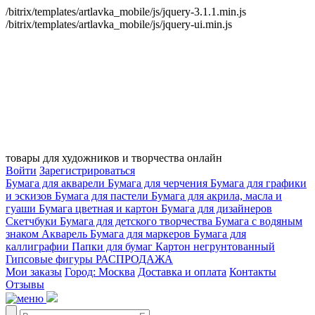
/bitrix/templates/artlavka_mobile/js/jquery-3.1.1.min.js
/bitrix/templates/artlavka_mobile/js/jquery-ui.min.js
товары для художников и творчества онлайн
Войти
Зарегистрироваться
Бумага для акварели
Бумага для черчения
Бумага для графики
и эскизов
Бумага для пастели
Бумага для акрила, масла и
гуаши
Бумага цветная и картон
Бумага для дизайнеров
Скетчбуки
Бумага для детского творчества
Бумага с водяным
знаком
Акварель
Бумага для маркеров
Бумага для
каллиграфии
Папки для бумаг
Картон негрунтованный
Гипсовые фигуры
РАСПРОДАЖА
Мои заказы
Город: Москва
Доставка и оплата
Контакты
Отзывы