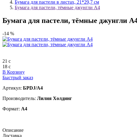
Бумага для пастели в листах, 21*29,7 см
Бумага для пастели, тёмные джунгли А4
Бумага для пастели, тёмные джунгли А
-14 %
21
c
18
c
В Корзину
Быстрый заказ
Артикул:
БPDJ/А4
Производитель:
Лилия Холдинг
Формат:
А4
Описание
Доставка