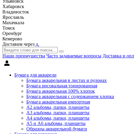
Ульяновск
Хабаровск
Владивосток
Ярославль
Махачкала
Томск
Оренбург
Кемерово
Доставим через
д.
Наши преимущества
Часто задаваемые вопросы
Доставка и опл
Бумага для акварели
Бумага акварельная в листах и рулонах
Бумага рисовальная тонированная
Бумага акварельная 100% хлопок
Бумага акварельная с содержанием хлопка
Бумага акварельная импортная
А2 альбомы, папки, планшеты
А3 альбомы, папки, планшеты
А4 альбомы, папки, планшеты
А5 и А6 альбомы, планшеты
Образцы акварельной бумаги