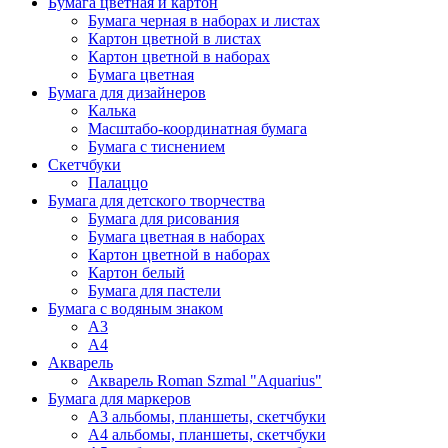
Бумага цветная и картон
Бумага черная в наборах и листах
Картон цветной в листах
Картон цветной в наборах
Бумага цветная
Бумага для дизайнеров
Калька
Масштабо-координатная бумага
Бумага с тиснением
Скетчбуки
Палаццо
Бумага для детского творчества
Бумага для рисования
Бумага цветная в наборах
Картон цветной в наборах
Картон белый
Бумага для пастели
Бумага с водяным знаком
А3
А4
Акварель
Акварель Roman Szmal "Aquarius"
Бумага для маркеров
А3 альбомы, планшеты, скетчбуки
А4 альбомы, планшеты, скетчбуки