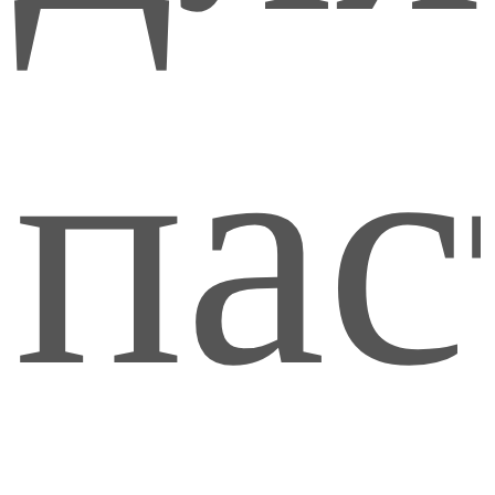
хло
пас
160