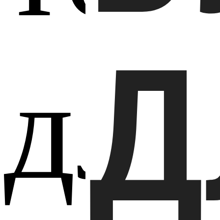
Д
для