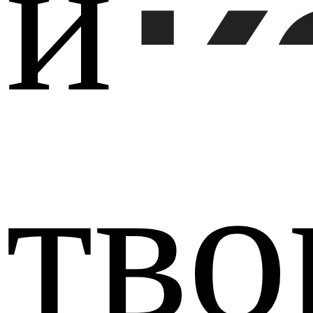
и
К
тво