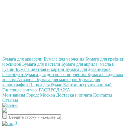
Бумага для акварели
Бумага для черчения
Бумага для графики
и эскизов
Бумага для пастели
Бумага для акрила, масла и
гуаши
Бумага цветная и картон
Бумага для дизайнеров
Скетчбуки
Бумага для детского творчества
Бумага с водяным
знаком
Акварель
Бумага для маркеров
Бумага для
каллиграфии
Папки для бумаг
Картон негрунтованный
Гипсовые фигуры
РАСПРОДАЖА
Мои заказы
Город: Москва
Доставка и оплата
Контакты
Отзывы
0