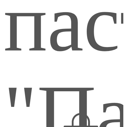
пас
160
"Па