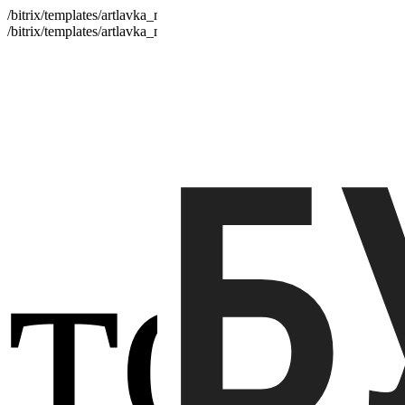
/bitrix/templates/artlavka_mobile/js/jquery-3.1.1.min.js
/bitrix/templates/artlavka_mobile/js/jquery-ui.min.js
Б
тов