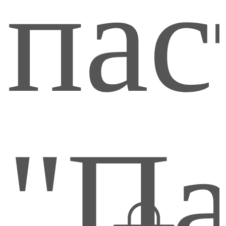
пас
160
"Па