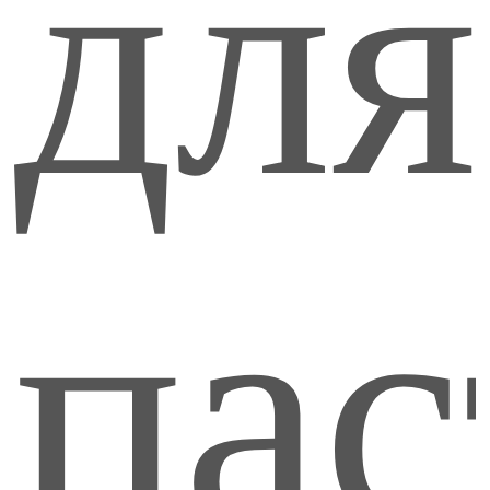
для
хло
пас