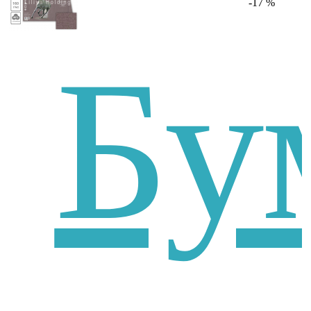
-17 %
Бу