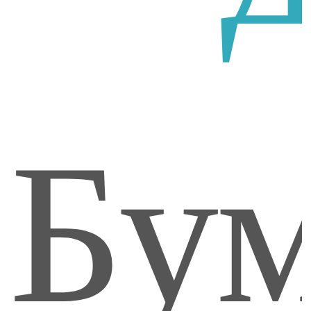
(го
пас
Бум