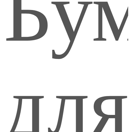
Бум
для