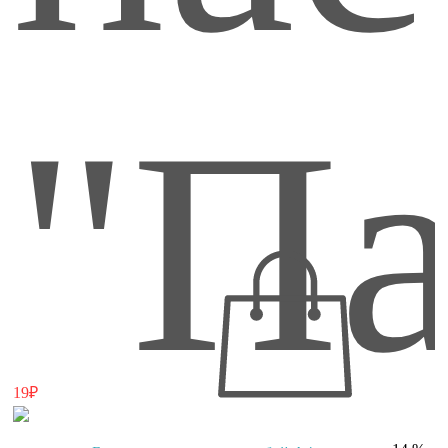
160
"Па
Ли
19₽