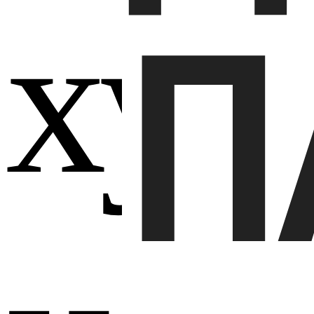
худ
П