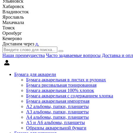
Ульяновск
Хабаровск
Владивосток
Ярославль
Махачкала
Томск
Оренбург
Кемерово
Доставим через
д.
Наши преимущества
Часто задаваемые вопросы
Доставка и опл
Бумага для акварели
Бумага акварельная в листах и рулонах
Бумага рисовальная тонированная
Бумага акварельная 100% хлопок
Бумага акварельная с содержанием хлопка
Бумага акварельная импортная
А2 альбомы, папки, планшеты
А3 альбомы, папки, планшеты
А4 альбомы, папки, планшеты
А5 и А6 альбомы, планшеты
Образцы акварельной бумаги