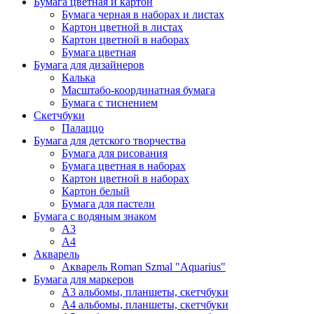
Бумага цветная и картон
Бумага черная в наборах и листах
Картон цветной в листах
Картон цветной в наборах
Бумага цветная
Бумага для дизайнеров
Калька
Масштабо-координатная бумага
Бумага с тиснением
Скетчбуки
Палаццо
Бумага для детского творчества
Бумага для рисования
Бумага цветная в наборах
Картон цветной в наборах
Картон белый
Бумага для пастели
Бумага с водяным знаком
А3
А4
Акварель
Акварель Roman Szmal "Aquarius"
Бумага для маркеров
А3 альбомы, планшеты, скетчбуки
А4 альбомы, планшеты, скетчбуки