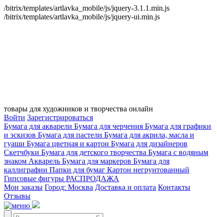
/bitrix/templates/artlavka_mobile/js/jquery-3.1.1.min.js
/bitrix/templates/artlavka_mobile/js/jquery-ui.min.js
товары для художников и творчества онлайн
Войти
Зарегистрироваться
Бумага для акварели
Бумага для черчения
Бумага для графики
и эскизов
Бумага для пастели
Бумага для акрила, масла и
гуаши
Бумага цветная и картон
Бумага для дизайнеров
Скетчбуки
Бумага для детского творчества
Бумага с водяным
знаком
Акварель
Бумага для маркеров
Бумага для
каллиграфии
Папки для бумаг
Картон негрунтованный
Гипсовые фигуры
РАСПРОДАЖА
Мои заказы
Город: Москва
Доставка и оплата
Контакты
Отзывы