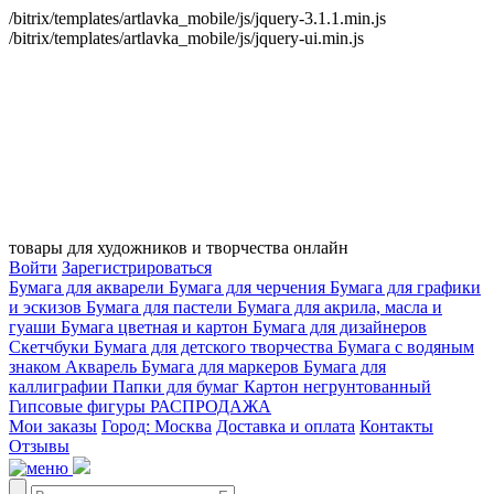
/bitrix/templates/artlavka_mobile/js/jquery-3.1.1.min.js
/bitrix/templates/artlavka_mobile/js/jquery-ui.min.js
товары для художников и творчества онлайн
Войти
Зарегистрироваться
Бумага для акварели
Бумага для черчения
Бумага для графики
и эскизов
Бумага для пастели
Бумага для акрила, масла и
гуаши
Бумага цветная и картон
Бумага для дизайнеров
Скетчбуки
Бумага для детского творчества
Бумага с водяным
знаком
Акварель
Бумага для маркеров
Бумага для
каллиграфии
Папки для бумаг
Картон негрунтованный
Гипсовые фигуры
РАСПРОДАЖА
Мои заказы
Город: Москва
Доставка и оплата
Контакты
Отзывы