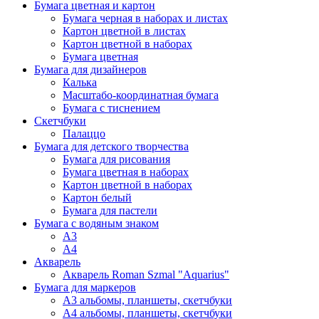
Бумага цветная и картон
Бумага черная в наборах и листах
Картон цветной в листах
Картон цветной в наборах
Бумага цветная
Бумага для дизайнеров
Калька
Масштабо-координатная бумага
Бумага с тиснением
Скетчбуки
Палаццо
Бумага для детского творчества
Бумага для рисования
Бумага цветная в наборах
Картон цветной в наборах
Картон белый
Бумага для пастели
Бумага с водяным знаком
А3
А4
Акварель
Акварель Roman Szmal "Aquarius"
Бумага для маркеров
А3 альбомы, планшеты, скетчбуки
А4 альбомы, планшеты, скетчбуки