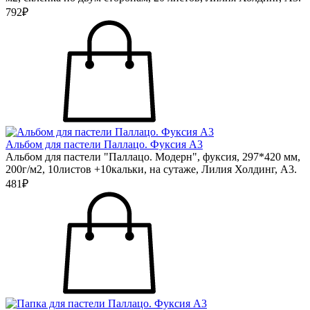
792₽
Альбом для пастели Паллацо. Фуксия А3
Альбом для пастели "Паллацо. Модерн", фуксия, 297*420 мм,
200г/м2, 10листов +10кальки, на сутаже, Лилия Холдинг, А3.
481₽