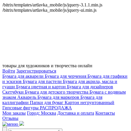
/bitrix/templates/artlavka_mobile/js/jquery-3.1.1.min.js
/bitrix/templates/artlavka_mobile/js/jquery-ui.min.js
товары для художников и творчества онлайн
Войти
Зарегистрироваться
Бумага для акварели
Бумага для черчения
Бумага для графики
и эскизов
Бумага для пастели
Бумага для акрила, масла и
гуаши
Бумага цветная и картон
Бумага для дизайнеров
Скетчбуки
Бумага для детского творчества
Бумага с водяным
знаком
Акварель
Бумага для маркеров
Бумага для
каллиграфии
Папки для бумаг
Картон негрунтованный
Гипсовые фигуры
РАСПРОДАЖА
Мои заказы
Город: Москва
Доставка и оплата
Контакты
Отзывы