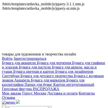
/bitrix/templates/artlavka_mobile/js/jquery-3.1.1.min.js
/bitrix/templates/artlavka_mobile/js/jquery-ui.min.js
товары для художников и творчества онлайн
Войти
Зарегистрироваться
Бумага для акварели
Бумага для черчения
Бумага для графики
и эскизов
Бумага для пастели
Бумага для акрила, масла и
гуаши
Бумага цветная и картон
Бумага для дизайнеров
Скетчбуки
Бумага для детского творчества
Бумага с водяным
знаком
Акварель
Бумага для маркеров
Бумага для
каллиграфии
Папки для бумаг
Картон негрунтованный
Гипсовые фигуры
РАСПРОДАЖА
Мои заказы
Город: Москва
Доставка и оплата
Контакты
Отзывы