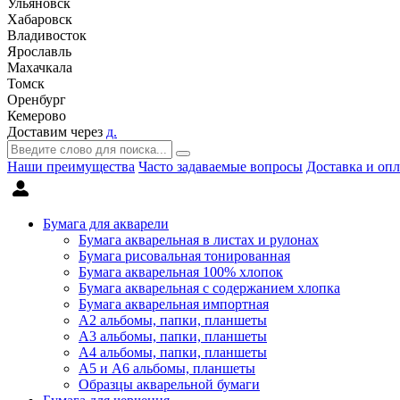
Ульяновск
Хабаровск
Владивосток
Ярославль
Махачкала
Томск
Оренбург
Кемерово
Доставим через
д.
Наши преимущества
Часто задаваемые вопросы
Доставка и опл
Бумага для акварели
Бумага акварельная в листах и рулонах
Бумага рисовальная тонированная
Бумага акварельная 100% хлопок
Бумага акварельная с содержанием хлопка
Бумага акварельная импортная
А2 альбомы, папки, планшеты
А3 альбомы, папки, планшеты
А4 альбомы, папки, планшеты
А5 и А6 альбомы, планшеты
Образцы акварельной бумаги