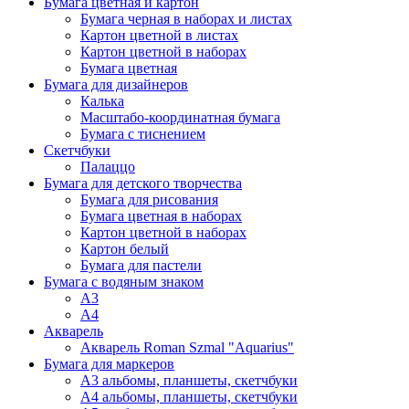
Бумага цветная и картон
Бумага черная в наборах и листах
Картон цветной в листах
Картон цветной в наборах
Бумага цветная
Бумага для дизайнеров
Калька
Масштабо-координатная бумага
Бумага с тиснением
Скетчбуки
Палаццо
Бумага для детского творчества
Бумага для рисования
Бумага цветная в наборах
Картон цветной в наборах
Картон белый
Бумага для пастели
Бумага с водяным знаком
А3
А4
Акварель
Акварель Roman Szmal "Aquarius"
Бумага для маркеров
А3 альбомы, планшеты, скетчбуки
А4 альбомы, планшеты, скетчбуки