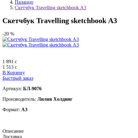
Палаццо
Скетчбук Travelling sketchbook А3
Скетчбук Travelling sketchbook А3
-20 %
1 891
c
1 513
c
В Корзину
Быстрый заказ
Артикул:
БЛ-9076
Производитель:
Лилия Холдинг
Формат:
А3
Описание
Доставка