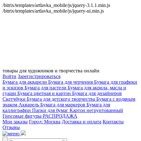
/bitrix/templates/artlavka_mobile/js/jquery-3.1.1.min.js
/bitrix/templates/artlavka_mobile/js/jquery-ui.min.js
товары для художников и творчества онлайн
Войти
Зарегистрироваться
Бумага для акварели
Бумага для черчения
Бумага для графики
и эскизов
Бумага для пастели
Бумага для акрила, масла и
гуаши
Бумага цветная и картон
Бумага для дизайнеров
Скетчбуки
Бумага для детского творчества
Бумага с водяным
знаком
Акварель
Бумага для маркеров
Бумага для
каллиграфии
Папки для бумаг
Картон негрунтованный
Гипсовые фигуры
РАСПРОДАЖА
Мои заказы
Город: Москва
Доставка и оплата
Контакты
Отзывы