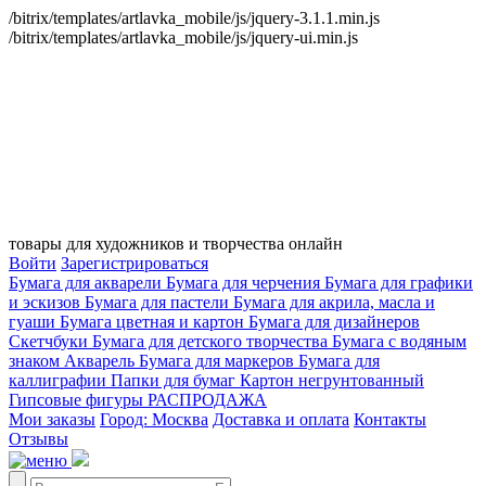
/bitrix/templates/artlavka_mobile/js/jquery-3.1.1.min.js
/bitrix/templates/artlavka_mobile/js/jquery-ui.min.js
товары для художников и творчества онлайн
Войти
Зарегистрироваться
Бумага для акварели
Бумага для черчения
Бумага для графики
и эскизов
Бумага для пастели
Бумага для акрила, масла и
гуаши
Бумага цветная и картон
Бумага для дизайнеров
Скетчбуки
Бумага для детского творчества
Бумага с водяным
знаком
Акварель
Бумага для маркеров
Бумага для
каллиграфии
Папки для бумаг
Картон негрунтованный
Гипсовые фигуры
РАСПРОДАЖА
Мои заказы
Город: Москва
Доставка и оплата
Контакты
Отзывы