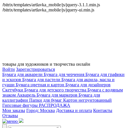
/bitrix/templates/artlavka_mobile/js/jquery-3.1.1.min.js
/bitrix/templates/artlavka_mobile/js/jquery-ui.min.js
товары для художников и творчества онлайн
Войти
Зарегистрироваться
Бумага для акварели
Бумага для черчения
Бумага для графики
и эскизов
Бумага для пастели
Бумага для акрила, масла и
гуаши
Бумага цветная и картон
Бумага для дизайнеров
Скетчбуки
Бумага для детского творчества
Бумага с водяным
знаком
Акварель
Бумага для маркеров
Бумага для
каллиграфии
Папки для бумаг
Картон негрунтованный
Гипсовые фигуры
РАСПРОДАЖА
Мои заказы
Город: Москва
Доставка и оплата
Контакты
Отзывы