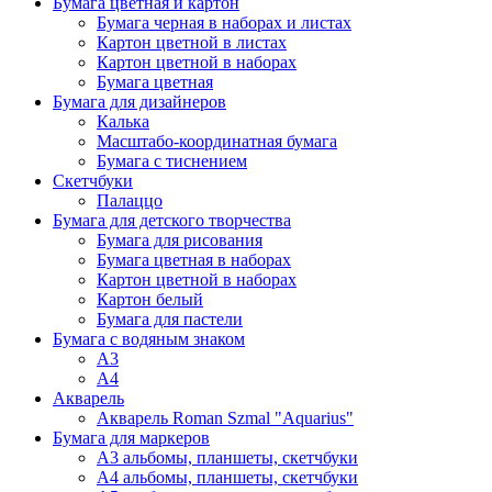
Бумага цветная и картон
Бумага черная в наборах и листах
Картон цветной в листах
Картон цветной в наборах
Бумага цветная
Бумага для дизайнеров
Калька
Масштабо-координатная бумага
Бумага с тиснением
Скетчбуки
Палаццо
Бумага для детского творчества
Бумага для рисования
Бумага цветная в наборах
Картон цветной в наборах
Картон белый
Бумага для пастели
Бумага с водяным знаком
А3
А4
Акварель
Акварель Roman Szmal "Aquarius"
Бумага для маркеров
А3 альбомы, планшеты, скетчбуки
А4 альбомы, планшеты, скетчбуки