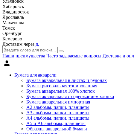
Ульяновск
Хабаровск
Владивосток
Ярославль
Махачкала
Томск
Оренбург
Кемерово
Доставим через
д.
Наши преимущества
Часто задаваемые вопросы
Доставка и опл
Бумага для акварели
Бумага акварельная в листах и рулонах
Бумага рисовальная тонированная
Бумага акварельная 100% хлопок
Бумага акварельная с содержанием хлопка
Бумага акварельная импортная
А2 альбомы, папки, планшеты
А3 альбомы, папки, планшеты
А4 альбомы, папки, планшеты
А5 и А6 альбомы, планшеты
Образцы акварельной бумаги