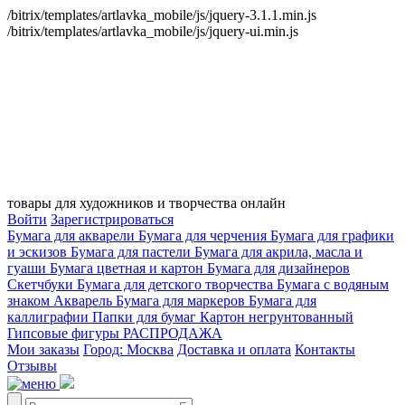
/bitrix/templates/artlavka_mobile/js/jquery-3.1.1.min.js
/bitrix/templates/artlavka_mobile/js/jquery-ui.min.js
товары для художников и творчества онлайн
Войти
Зарегистрироваться
Бумага для акварели
Бумага для черчения
Бумага для графики
и эскизов
Бумага для пастели
Бумага для акрила, масла и
гуаши
Бумага цветная и картон
Бумага для дизайнеров
Скетчбуки
Бумага для детского творчества
Бумага с водяным
знаком
Акварель
Бумага для маркеров
Бумага для
каллиграфии
Папки для бумаг
Картон негрунтованный
Гипсовые фигуры
РАСПРОДАЖА
Мои заказы
Город: Москва
Доставка и оплата
Контакты
Отзывы