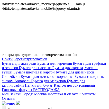
/bitrix/templates/artlavka_mobile/js/jquery-3.1.1.min.js
/bitrix/templates/artlavka_mobile/js/jquery-ui.min.js
товары для художников и творчества онлайн
Войти
Зарегистрироваться
Бумага для акварели
Бумага для черчения
Бумага для графики
и эскизов
Бумага для пастели
Бумага для акрила, масла и
гуаши
Бумага цветная и картон
Бумага для дизайнеров
Скетчбуки
Бумага для детского творчества
Бумага с водяным
знаком
Акварель
Бумага для маркеров
Бумага для
каллиграфии
Папки для бумаг
Картон негрунтованный
Гипсовые фигуры
РАСПРОДАЖА
Мои заказы
Город: Москва
Доставка и оплата
Контакты
Отзывы