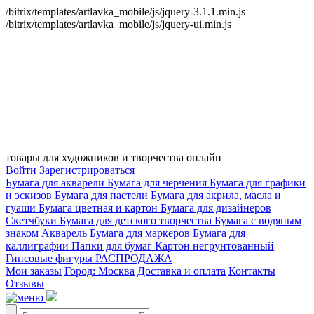
/bitrix/templates/artlavka_mobile/js/jquery-3.1.1.min.js
/bitrix/templates/artlavka_mobile/js/jquery-ui.min.js
товары для художников и творчества онлайн
Войти
Зарегистрироваться
Бумага для акварели
Бумага для черчения
Бумага для графики
и эскизов
Бумага для пастели
Бумага для акрила, масла и
гуаши
Бумага цветная и картон
Бумага для дизайнеров
Скетчбуки
Бумага для детского творчества
Бумага с водяным
знаком
Акварель
Бумага для маркеров
Бумага для
каллиграфии
Папки для бумаг
Картон негрунтованный
Гипсовые фигуры
РАСПРОДАЖА
Мои заказы
Город: Москва
Доставка и оплата
Контакты
Отзывы