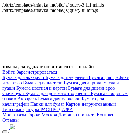
/bitrix/templates/artlavka_mobile/js/jquery-3.1.1.min.js
/bitrix/templates/artlavka_mobile/js/jquery-ui.min.js
товары для художников и творчества онлайн
Войти
Зарегистрироваться
Бумага для акварели
Бумага для черчения
Бумага для графики
и эскизов
Бумага для пастели
Бумага для акрила, масла и
гуаши
Бумага цветная и картон
Бумага для дизайнеров
Скетчбуки
Бумага для детского творчества
Бумага с водяным
знаком
Акварель
Бумага для маркеров
Бумага для
каллиграфии
Папки для бумаг
Картон негрунтованный
Гипсовые фигуры
РАСПРОДАЖА
Мои заказы
Город: Москва
Доставка и оплата
Контакты
Отзывы