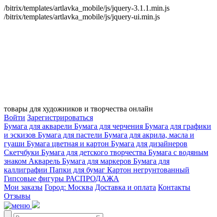
/bitrix/templates/artlavka_mobile/js/jquery-3.1.1.min.js
/bitrix/templates/artlavka_mobile/js/jquery-ui.min.js
товары для художников и творчества онлайн
Войти
Зарегистрироваться
Бумага для акварели
Бумага для черчения
Бумага для графики
и эскизов
Бумага для пастели
Бумага для акрила, масла и
гуаши
Бумага цветная и картон
Бумага для дизайнеров
Скетчбуки
Бумага для детского творчества
Бумага с водяным
знаком
Акварель
Бумага для маркеров
Бумага для
каллиграфии
Папки для бумаг
Картон негрунтованный
Гипсовые фигуры
РАСПРОДАЖА
Мои заказы
Город: Москва
Доставка и оплата
Контакты
Отзывы