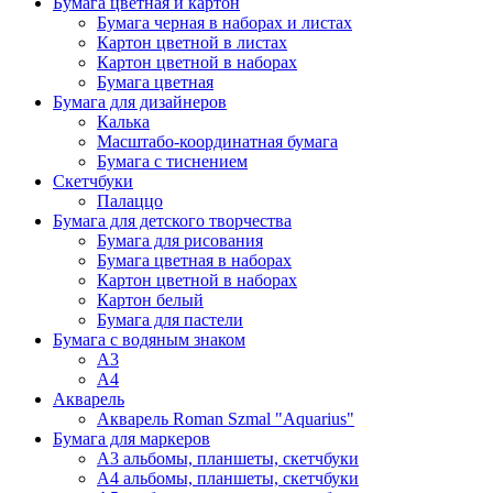
Бумага цветная и картон
Бумага черная в наборах и листах
Картон цветной в листах
Картон цветной в наборах
Бумага цветная
Бумага для дизайнеров
Калька
Масштабо-координатная бумага
Бумага с тиснением
Скетчбуки
Палаццо
Бумага для детского творчества
Бумага для рисования
Бумага цветная в наборах
Картон цветной в наборах
Картон белый
Бумага для пастели
Бумага с водяным знаком
А3
А4
Акварель
Акварель Roman Szmal "Aquarius"
Бумага для маркеров
А3 альбомы, планшеты, скетчбуки
А4 альбомы, планшеты, скетчбуки