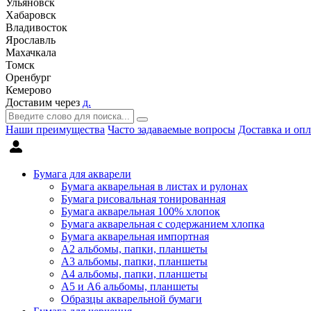
Ульяновск
Хабаровск
Владивосток
Ярославль
Махачкала
Томск
Оренбург
Кемерово
Доставим через
д.
Наши преимущества
Часто задаваемые вопросы
Доставка и опл
Бумага для акварели
Бумага акварельная в листах и рулонах
Бумага рисовальная тонированная
Бумага акварельная 100% хлопок
Бумага акварельная с содержанием хлопка
Бумага акварельная импортная
А2 альбомы, папки, планшеты
А3 альбомы, папки, планшеты
А4 альбомы, папки, планшеты
А5 и А6 альбомы, планшеты
Образцы акварельной бумаги