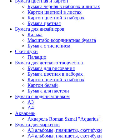
Бумага цветная и картон
Бумага черная в наборах и листах
Картон цветной в листах
Картон цветной в наборах
Бумага цветная
Бумага для дизайнеров
Калька
Масштабо-координатная бумага
Бумага с тиснением
Скетчбуки
Палаццо
Бумага для детского творчества
Бумага для рисования
Бумага цветная в наборах
Картон цветной в наборах
Картон белый
Бумага для пастели
Бумага с водяным знаком
А3
А4
Акварель
Акварель Roman Szmal "Aquarius"
Бумага для маркеров
А3 альбомы, планшеты, скетчбуки
А4 альбомы, планшеты, скетчбуки