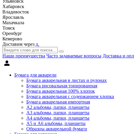
Ульяновск
Хабаровск
Владивосток
Ярославль
Махачкала
Томск
Оренбург
Кемерово
Доставим через
д.
Наши преимущества
Часто задаваемые вопросы
Доставка и опл
Бумага для акварели
Бумага акварельная в листах и рулонах
Бумага рисовальная тонированная
Бумага акварельная 100% хлопок
Бумага акварельная с содержанием хлопка
Бумага акварельная импортная
А2 альбомы, папки, планшеты
А3 альбомы, папки, планшеты
А4 альбомы, папки, планшеты
А5 и А6 альбомы, планшеты
Образцы акварельной бумаги